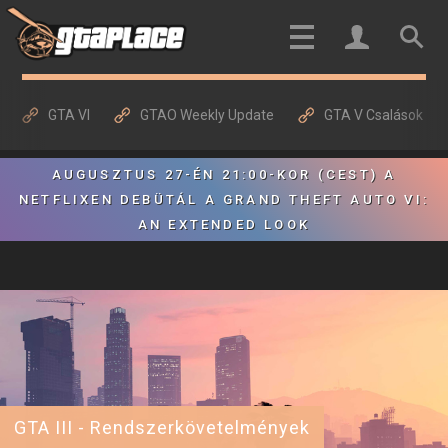
GTA VI
GTAO Weekly Update
GTA V Csalások
AUGUSZTUS 27-ÉN 21:00-KOR (CEST) A
NETFLIXEN DEBÜTÁL A GRAND THEFT AUTO VI:
AN EXTENDED LOOK
GTA III - Rendszerkövetelmények