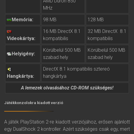
AMD Duron 850
MHz
Memória:
98 MB
128 MB
16 MB DirectX 8.1
32 MB DirectX 8.1
Videokártya:
kompatibilis
kompatibilis
Körülbelül 500 MB
Körülbelül 500 MB
Helyigény:
szabad hely
szabad hely
DirectX 8.1 kompatibilis sztereó
Hangkártya:
hangkártya
A lemezek olvasásához CD-ROM szükséges!
Játékkonzolokra kiadott verzió
A játék PlayStation 2-re kiadott verziójához, erősen ajánlott
egy DualShock 2 kontroller. Azért szükséges csak egy, mert