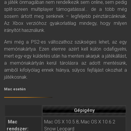
a játék önmagában nem rendelkezik sem online, sem pedig
split-screen multiplayer támogatással… de a több még
sosem ártott meg senkinek – legfeljebb pénztárcánknak.
Az Xbox verzióhoz gyakorlatilag mindegy, hogy milyen
irányítót használunk.
Ami még a PS2-es változathoz szükséges lehet, az egy
memóriakártya. Ezen elemre azért kell külön odafigyelni,
mert egy-egy küldetés után ha menteni akarjuk a játékállást,
a memóriakártyán kerül tárolásra az adott mentésünk,
amiből kifolyólag ennek hiánya, súlyos fejfájást okozhat a
játékosnak.
Mac esetén
Gépigény
Mac
Mac OS X 10.5.8, Mac OS X 10.6.2
rendszer:
Snow Leopard