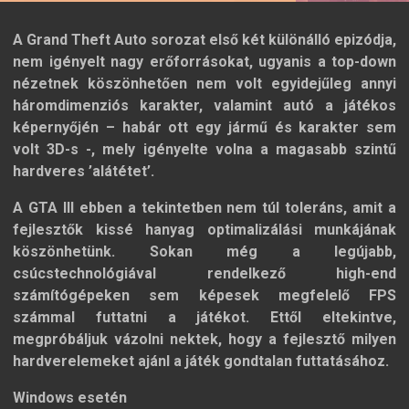
A Grand Theft Auto sorozat első két különálló epizódja,
nem igényelt nagy erőforrásokat, ugyanis a top-down
nézetnek köszönhetően nem volt egyidejűleg annyi
háromdimenziós karakter, valamint autó a játékos
képernyőjén – habár ott egy jármű és karakter sem
volt 3D-s -, mely igényelte volna a magasabb szintű
hardveres ’alátétet’.
A GTA III ebben a tekintetben nem túl toleráns, amit a
fejlesztők kissé hanyag optimalizálási munkájának
köszönhetünk. Sokan még a legújabb,
csúcstechnológiával rendelkező high-end
számítógépeken sem képesek megfelelő FPS
számmal futtatni a játékot. Ettől eltekintve,
megpróbáljuk vázolni nektek, hogy a fejlesztő milyen
hardverelemeket ajánl a játék gondtalan futtatásához.
Windows esetén