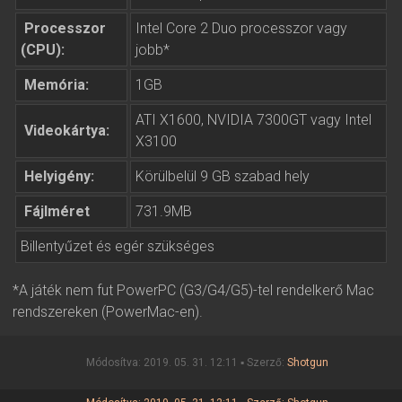
Processzor
Intel Core 2 Duo processzor vagy
(CPU):
jobb*
Memória:
1GB
ATI X1600, NVIDIA 7300GT vagy Intel
Videokártya:
X3100
Helyigény:
Körülbelül 9 GB szabad hely
Fájlméret
731.9MB
Billentyűzet és egér szükséges
*A játék nem fut PowerPC (G3/G4/G5)-tel rendelkerő Mac
rendszereken (PowerMac-en).
Módosítva: 2019. 05. 31. 12:11 ▪ Szerző:
Shotgun