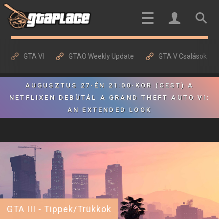
GTA VI
GTAO Weekly Update
GTA V Csalások
AUGUSZTUS 27-ÉN 21:00-KOR (CEST) A
NETFLIXEN DEBÜTÁL A GRAND THEFT AUTO VI:
AN EXTENDED LOOK
GTA III - Tippek/Trükkök