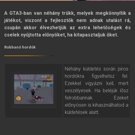
A GTA3-ban van néhány trükk, melyek megkönnyítik a
játékot, viszont a fejlesztők nem adnak utalást rá,
csupán akkor élvezhetjük az extra lehetőségek és
cselek nyújtotta előnyöket, ha kitapasztaljuk őket.
Robbanó hordók
Néhány küldetés során piros
hordókra figyelhetsz fel.
Ezekkel vigyázni kell, mert
veszélyesek. Ha beléjük lősz
felrobbannak. Ezeket
előnyösen is kihasználhatod a
küldetések alatt.