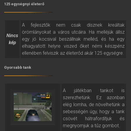
125 egységnyi életerő
A fejlesztők nem csak dísznek kreáltak
örömlányokat a város utcáira. Ha melléjük állsz
Nincs
egy jó kocsival beszállnak melléd, és ha egy
kép
elhagyatott helyre viszed őket némi készpénz
ellenében felviszik az életerőd akár 125 egységre.
Gyorsabb tank
A játékban tankot is
szerezhetünk. Ez azonban
elég lomha, de növelhetünk a
sebességén úgy, hogy a tank
csövét hátrafordítjuk és
megnyomjuk a tűz gombot.