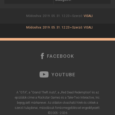
Módosítva: 2019. 05. 31. 12:23 ▪ Szerző:
VISALI
Módosítva: 2019. 05. 31. 12:23 ▪ Szerző:
VISALI
FACEBOOK
YOUTUBE
A "GTA", a "Grand Theft Auto", a „Red Dead Redemption” és az
epizódok címei a Rockstar Games és a Take-Two Interactive, Inc.
bejegyzett márkanevei. Az oldalon olvasható hírek és cikkek a
szerző tulajdonai, másolásuk forrásmegjelöléssel engedélyezett.
©2005 - 2026