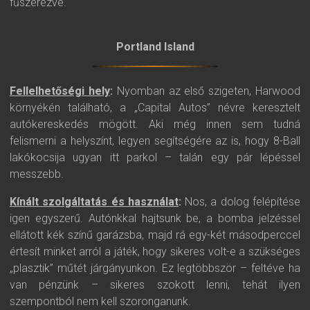
fűszerezve.
Portland Island
Fellelhetőségi hely
:
Nyomban az első szigeten, Harwood
környékén található, a „Capital Autos” névre keresztelt
autókereskedés mögött. Aki még innen sem tudná
felismerni a helyszínt, legyen segítségére az is, hogy 8-Ball
lakókocsija ugyan itt parkol – talán egy pár lépéssel
messzebb.
Kínált szolgáltatás és használat
:
Nos, a dolog felépítése
igen egyszerű. Autónkkal hajtsunk be, a bomba jelzéssel
ellátott kék színű garázsba, majd rá egy-két másodperccel
értesít minket arról a játék, hogy sikeres volt-e a szükséges
„plasztik” műtét járgányunkon. Ez legtöbbször – feltéve ha
van pénzünk – sikeres szokott lenni, tehát ilyen
szempontból nem kell szoronganunk.