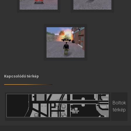
Kapcsolódó térkép
Boltok
térkép