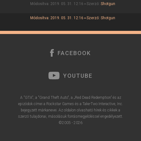
Módosítva: 2019. 05. 31. 12:16 ▪ Szerző:
Shotgun
Módosítva: 2019. 05. 31. 12:16 ▪ Szerző:
Shotgun
FACEBOOK
YOUTUBE
A "GTA", a "Grand Theft Auto", a „Red Dead Redemption” és az
epizódok címei a Rockstar Games és a Take-Two Interactive, Inc.
bejegyzett márkanevei. Az oldalon olvasható hírek és cikkek a
szerző tulajdonai, másolásuk forrásmegjelöléssel engedélyezett.
©2005 - 2026