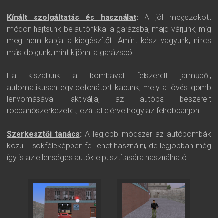
Kínált szolgáltatás és használat
:
A jól megszokott
módon hajtsunk be autónkkal a garázsba, majd várjunk, míg
meg nem kapja a kiegészítőt. Amint kész vagyunk, nincs
más dolgunk, mint kijönni a garázsból.
Ha kiszállunk a bombával felszerelt járműből,
automatikusan egy detonátort kapunk, mely a lövés gomb
lenyomásával aktiválja, az autóba beszerelt
robbanószerkezetet, ezáltal elérve hogy az felrobbanjon.
Szerkesztői tanács
:
A legjobb módszer az autóbombák
közül… sokféleképpen fel lehet használni, de legjobban még
így is az ellenséges autók elpusztítására használható.