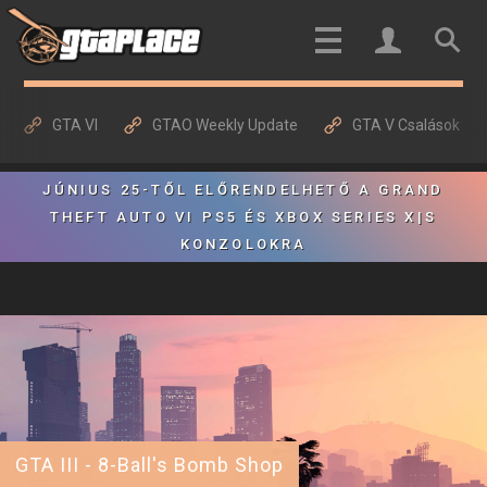
GTA VI
GTAO Weekly Update
GTA V Csalások
JÚNIUS 25-TŐL ELŐRENDELHETŐ A GRAND
THEFT AUTO VI PS5 ÉS XBOX SERIES X|S
KONZOLOKRA
GTA III - 8-Ball's Bomb Shop