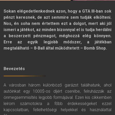
Sokan elégedetlenkednek azon, hogy a GTA III-ban sok
pénzt keresnek, de azt semmire sem tudják elkölteni.
Nos, én soha nem értettem ezt a dolgot, mert aki jól
ismeri a játékot, az minden bizonnyal el is tudja herdálni
a beszerzett pénzmagot, méghozzá elég könnyen.
Erre az egyik legjobb módszer, a játékban
megtalálható – 8-Ball által működtetett – Bomb Shop.
Bevezetés
A városban három különböző garázst találhatunk, ahol
autóinkat egy 1000$-os díjért cserébe, felruházzák az
önmegsemmisítés legjobb formájával. Ezen kis cikkemben
leírom számotokra a főbb érdekességeket ezzel
kapcsolatban, fellelhetőségi helyekkel és használattal