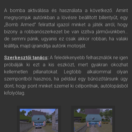
A bomba aktiválása és használata a következő. Amint
megnyomjuk autónkban a lövésre beállított billentyűt, egy
„Bomb Armed” felirattal igazol minket a játék arról, hogy
bizony a robbanószerkezet be van izzítva járművünkben…
de semmi pánik, ugyanis ez csak akkor robban, ha valaki
leállítja, majd újraindítja autónk motorját.
Szerkesztői tanács
:
A feledékenyebb felhasználók ne igen
próbálják ki ezt a kis eszközt, mert gyakran okozhat
kellemetlen pillanatokat. Legtöbb alkalommal olyan
szempontból hasznos, ha például egy bűnözőtársunk úgy
dönt, hogy pont minket szemel ki célpontnak, autólopásból
kifolyólag.