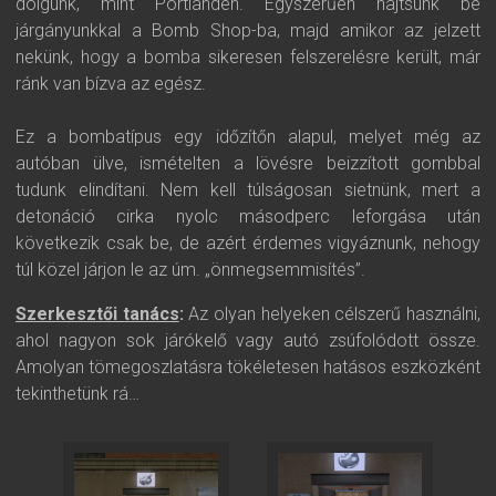
dolgunk, mint Portlanden. Egyszerűen hajtsunk be
járgányunkkal a Bomb Shop-ba, majd amikor az jelzett
nekünk, hogy a bomba sikeresen felszerelésre került, már
ránk van bízva az egész.
Ez a bombatípus egy időzítőn alapul, melyet még az
autóban ülve, ismételten a lövésre beizzított gombbal
tudunk elindítani. Nem kell túlságosan sietnünk, mert a
detonáció cirka nyolc másodperc leforgása után
következik csak be, de azért érdemes vigyáznunk, nehogy
túl közel járjon le az úm. „önmegsemmisítés”.
Szerkesztői tanács
:
Az olyan helyeken célszerű használni,
ahol nagyon sok járókelő vagy autó zsúfolódott össze.
Amolyan tömegoszlatásra tökéletesen hatásos eszközként
tekinthetünk rá…