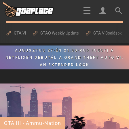
GTA VI
GTAO Weekly Update
GTA V Csalások
AUGUSZTUS 27-ÉN 21:00-KOR (CEST) A
NETFLIXEN DEBÜTÁL A GRAND THEFT AUTO VI:
AN EXTENDED LOOK
GTA III - Ammu-Nation