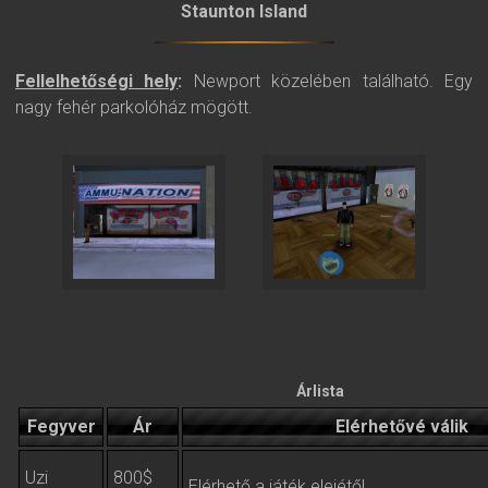
Staunton Island
Fellelhetőségi hely
:
Newport közelében található. Egy
nagy fehér parkolóház mögött.
Árlista
Fegyver
Ár
Elérhetővé válik
Uzi
800$
Elérhető a játék elejétől.