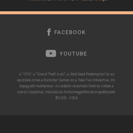
FACEBOOK
YOUTUBE
A "GTA", a "Grand Theft Auto", a „Red Dead Redemption” és az
epizódok címei a Rockstar Games és a Take-Two Interactive, Inc.
bejegyzett márkanevei. Az oldalon olvasható hírek és cikkek a
szerző tulajdonai, másolásuk forrásmegjelöléssel engedélyezett.
©2005 - 2026