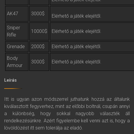
AK47
3000$
Elérhető a játék elejétől.
Sniper
10000$
Elérhető a játék elejétől.
Rifle
Grenade
2000$
Elérhető a játék elejétől.
Body
3000$
Elérhető a játék elejétől.
Armour
Leírás
Itt is ugyan azon módszerrel juthatunk hozzá az általunk
kiválasztott fegyverhez, mint az előbbi boltnál, csupán annyi
a különbség, hogy sokkal nagyobb választék áll
rendelkezésünkre. Azért figyelembe kell venni azt is, hogy a
lövöldözést itt sem tolerálja az eladó.