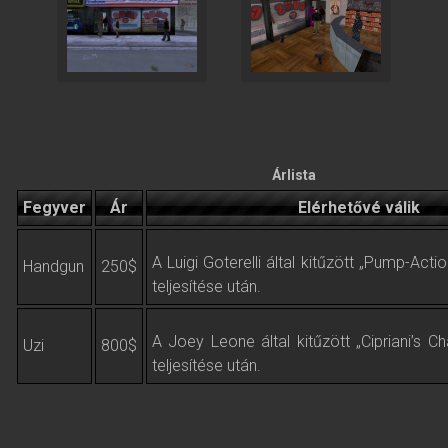
Árlista
Fegyver
Ár
Elérhetővé válik
A Luigi Goterelli által kitűzött „Pump-Acti
Handgun
250$
teljesítése után.
A Joey Leone által kitűzött „Cipriani’s Ch
Uzi
800$
teljesítése után.