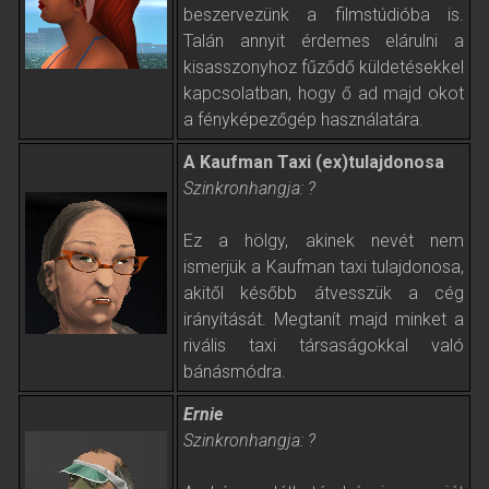
beszervezünk a filmstúdióba is.
Talán annyit érdemes elárulni a
kisasszonyhoz fűződő küldetésekkel
kapcsolatban, hogy ő ad majd okot
a fényképezőgép használatára.
A Kaufman Taxi (ex)tulajdonosa
Szinkronhangja: ?
Ez a hölgy, akinek nevét nem
ismerjük a Kaufman taxi tulajdonosa,
akitől később átvesszük a cég
irányítását. Megtanít majd minket a
rivális taxi társaságokkal való
bánásmódra.
Ernie
Szinkronhangja: ?