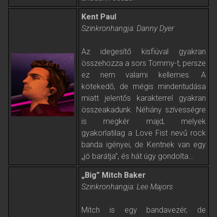
Kent Paul
Szinkronhangja: Danny Dyer
Az idegesítő kisfiúval gyakran
összehozza a sors Tommy-t, persze
ez nem valami kellemes. A
kötekedő, de mégis mindentudása
miatt jelentős karakterrel gyakran
összeakadunk. Néhány szívességre
is megkér majd, melyek
gyakorlatilag a Love Fist nevű rock
banda igényei, de Kentnek van egy
„jó barátja”, és hát úgy gondolta…
„Big” Mitch Baker
Szinkronhangja: Lee Majors
Mitch is egy bandavezér, de