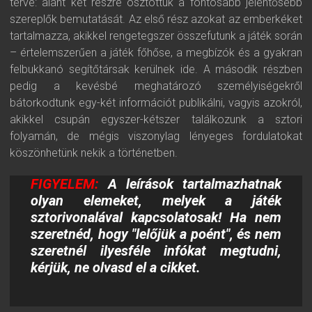
térve: alant két részre osztottuk a fontosabb jelentősebb
szereplők bemutatását. Az első rész azokat az emberkéket
tartalmazza, akikkel rengetegszer összefutunk a játék során
– értelemszerűen a játék főhőse, a megbízók és a gyakran
felbukkanó segítőtársak kerülnek ide. A második részben
pedig a kevésbé meghatározó személyiségekről
bátorkodtunk egy-két információt publikálni, vagyis azokról,
akikkel csupán egyszer-kétszer találkozunk a sztori
folyamán, de mégis viszonylag lényeges fordulatokat
köszönhetünk nekik a történetben.
FIGYELEM:
A leírások tartalmazhatnak
olyan elemeket, melyek a játék
sztorivonalával kapcsolatosak! Ha nem
szeretnéd, hogy "lelőjük a poént", és nem
szeretnél ilyesféle infókat megtudni,
kérjük, ne olvasd el a cikket.