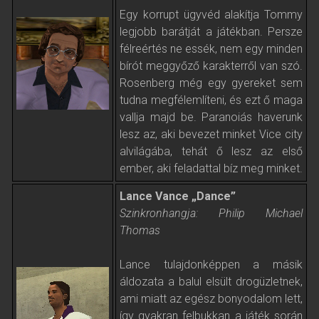
Egy korrupt ügyvéd alakítja Tommy
legjobb barátját a játékban. Persze
félreértés ne essék, nem egy minden
bírót meggyőző karakterről van szó.
Rosenberg még egy gyereket sem
tudna megfélemlíteni, és ezt ő maga
vallja majd be. Paranoiás haverunk
lesz az, aki bevezet minket Vice city
alvilágába, tehát ő lesz az első
ember, aki feladattal bíz meg minket.
Lance Vance „Dance”
Szinkronhangja: Philip Michael
Thomas
Lance tulajdonképpen a másik
áldozata a balul elsült drogüzletnek,
ami miatt az egész bonyodalom lett,
így gyakran felbukkan a játék során