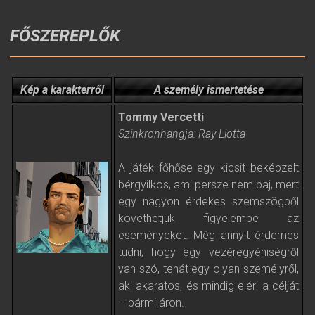
FŐSZEREPLŐK
Kép a karakterről
A személy ismertetése
Tommy Vercetti
Szinkronhangja: Ray Liotta
A játék főhőse egy kicsit beképzelt
bérgyilkos, ami persze nem baj, mert
egy nagyon érdekes szemszögből
követhetjük figyelembe az
eseményeket. Még annyit érdemes
tudni, hogy egy vezéregyéniségről
van szó, tehát egy olyan személyről,
aki akaratos, és mindig eléri a célját
– bármi áron.