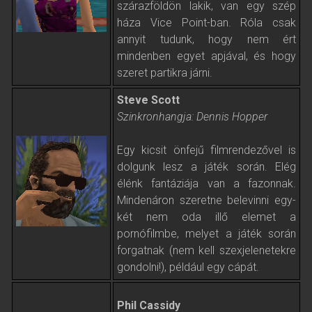
szárazföldön lakik, van egy szép
háza Vice Point-ban. Róla csak
annyit tudunk, hogy nem ért
mindenben egyet apjával, és hogy
szeret partikra járni.
Steve Scott
Szinkronhangja: Dennis Hopper
Egy kicsit önfejű filmrendezővel is
dolgunk lesz a játék során. Elég
élénk fantáziája van a fazonnak.
Mindenáron szeretne belevinni egy-
két nem oda illő elemet a
pornófilmbe, melyet a játék során
forgatnak (nem kell szexjelenetekre
gondolni!), például egy cápát.
Phil Cassidy