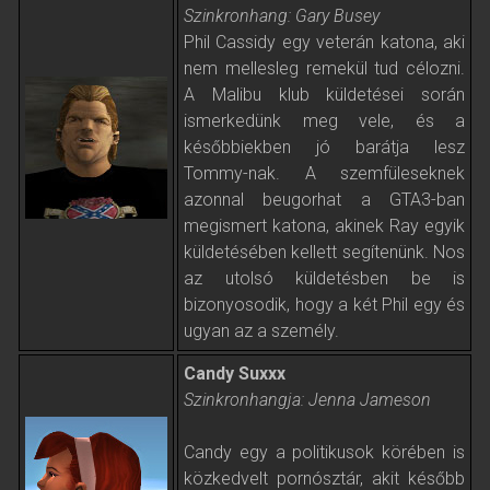
Szinkronhang: Gary Busey
Phil Cassidy egy veterán katona, aki
nem mellesleg remekül tud célozni.
A Malibu klub küldetései során
ismerkedünk meg vele, és a
későbbiekben jó barátja lesz
Tommy-nak. A szemfüleseknek
azonnal beugorhat a GTA3-ban
megismert katona, akinek Ray egyik
küldetésében kellett segítenünk. Nos
az utolsó küldetésben be is
bizonyosodik, hogy a két Phil egy és
ugyan az a személy.
Candy Suxxx
Szinkronhangja: Jenna Jameson
Candy egy a politikusok körében is
közkedvelt pornósztár, akit később