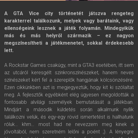
A GTA Vice city történetét játszva rengeteg
karakterrel találkozunk, melyek vagy barátaink, vagy
ellenségeink lesznek a játék folyamán. Mindegyikük
más és más helyről származik – ez nagyon
megszínesítheti a játékmenetet, sokkal érdekesebb
lett.
A Rockstar Games csakúgy, mint a GTA3 esetében, itt sem
az utcáról keresgélt szinkronszínészeket, hanem neves
színészeket kért fel a szereplők hangjának kölcsönzésére.
Ezen cikkünkben azt is megjegyeztük, hogy kit ki szólaltat
meg. A fejlesztők egyébként elég ügyesen megoldották a
fontosabb alvilági személyek bemutatását a játékban.
Mindjárt a második küldetés során alkalmunk nyílik
találkozni velük, és egy-egy rövid ismertetést is hallhatunk
róluk… khm… most had ne nevezzem meg kinek a
jóvoltából, nem szeretném lelőni a poént ;). A lényegre