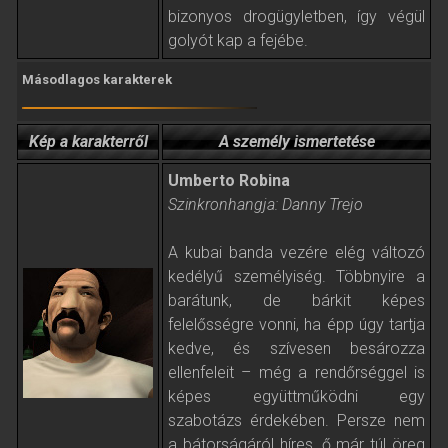
bizonyos drogügyletben, így végül
golyót kap a fejébe.
Másodlagos karakterek
Kép a karakterről
A személy ismertetése
Umberto Robina
Szinkronhangja: Danny Trejo
A kubai banda vezére elég változó
kedélyű személyiség. Többnyire a
barátunk, de bárkit képes
felelősségre vonni, ha épp úgy tartja
kedve, és szívesen besározza
ellenfeleit – még a rendőrséggel is
képes együttműködni egy
szabotázs érdekében. Persze nem
a bátorságáról híres, ő már túl öreg