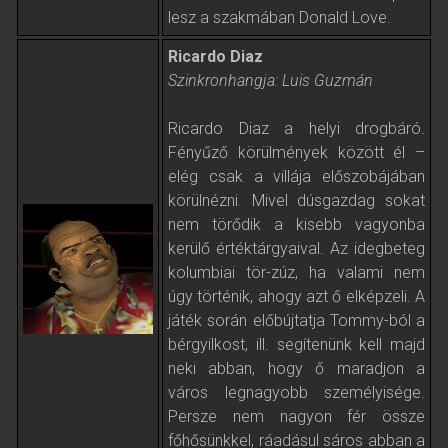
lesz a szakmában Donald Love.
Ricardo Diaz
Szinkronhangja: Luis Guzmán
Ricardo Diaz a helyi drogbáró.
Fényűző körülmények között él –
elég csak a villája előszobájában
körülnézni. Mivel dúsgazdag sokat
nem törődik a kisebb vagyonba
kerülő értéktárgyaival. Az idegbeteg
kolumbiai tör-zúz, ha valami nem
úgy történik, ahogy azt ő elképzeli. A
játék során előbújtatja Tommy-ból a
bérgyilkost, ill. segítenünk kell majd
neki abban, hogy ő maradjon a
város legnagyobb személyisége.
Persze nem nagyon fér össze
főhősünkkel, ráadásul sáros abban a