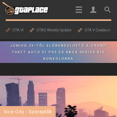
GTA VI
GTAO Weekly Update
GTA V Csalások
JÚNIUS 25-TŐL ELŐRENDELHETŐ A GRAND
THEFT AUTO VI PS5 ÉS XBOX SERIES X|S
KONZOLOKRA
Vice City - Szereplők