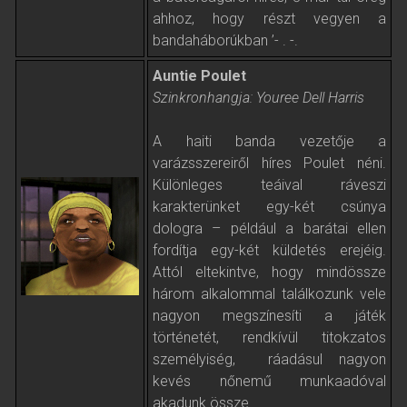
ahhoz, hogy részt vegyen a
bandaháborúkban ’- . -.
Auntie Poulet
Szinkronhangja: Youree Dell Harris
A haiti banda vezetője a
varázsszereiről híres Poulet néni.
Különleges teáival ráveszi
karakterünket egy-két csúnya
dologra – például a barátai ellen
fordítja egy-két küldetés erejéig.
Attól eltekintve, hogy mindössze
három alkalommal találkozunk vele
nagyon megszínesíti a játék
történetét, rendkívül titokzatos
személyiség, ráadásul nagyon
kevés nőnemű munkaadóval
akadunk össze.