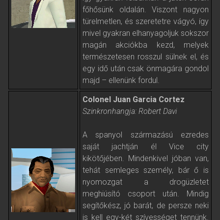
főhősünk oldalán. Viszont nagyon
türelmetlen, és szeretetre vágyó, így
mivel gyakran elhanyagoljuk sokszor
magán akciókba kezd, melyek
természetesen rosszul sülnek el, és
egy idő után csak önmagára gondol
majd – ellenünk fordul.
Colonel Juan Garcia Cortez
Szinkronhangja: Robert Davi
A spanyol származású ezredes
saját jachtján él Vice city
kikötőjében. Mindenkivel jóban van,
tehát semleges személy, bár ő is
nyomozgat a drogüzletet
meghiúsító csoport után. Mindig
segítőkész, jó barát, de persze neki
is kell egy-két szívességet tennünk.