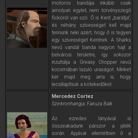
motoros bandája inkább csak
amolyan egylet, nem törvényszegő
fickóról van szó. Ő is Kent „barátja”,
és néhány szívességet kell majd
tennünk neki azért, hogy ő is tegyen
egy szívességet Kentnek. A Sharks
nevű vandál banda nagyon hajt a
belvárosi területre, így sokszor
inzultálja a Greasy Chopper nevű
kocsmában lazuló uraságot. Minket
kér majd meg arra is, hogy
lecsillapítsuk a kötekedőket.
Mercedez Cortez
Szinkronhangja: Fairuza Balk
Az ezredes lányával is
összeakadunk párszor a játék
során. Apjával ellentétben ő a