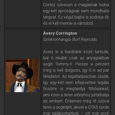
Cortez szívesen a magáénak tudna
egy-két apróságnak nem mondható
tárgyat. Ez végül bajba is sodorja őt,
és el kell mennie a városból.
Avery Corrington
Szinkronhangja: Burt Reynolds
Avery is a barátaink közé tartozik,
bár ő inkább csak az anyagiakban
segíti Tommy-t. Persze a pénzért
meg is kell dolgozni, így ő is ad pár
feladatot. Az ingatlanpiacban utazik,
így egy-két nem kifejezetten legális
ficsőrre is megtanítja főhősünket,
ami ezen a téren előnyhöz juttathatja
az embert. Érdemes még itt szóvá
tenni a segédjét, akivel a GTA3 során
már találkozhattunk – ott már profi