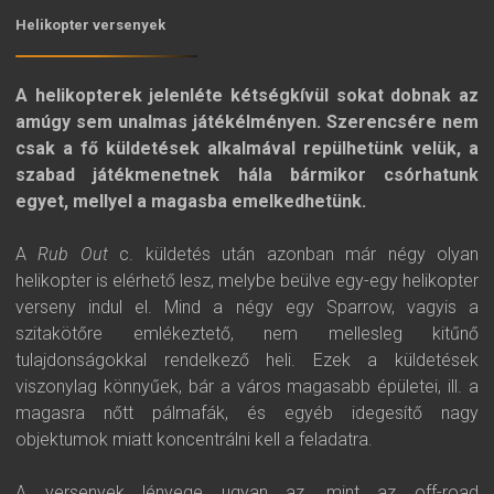
Helikopter versenyek
A helikopterek jelenléte kétségkívül sokat dobnak az
amúgy sem unalmas játékélményen. Szerencsére nem
csak a fő küldetések alkalmával repülhetünk velük, a
szabad játékmenetnek hála bármikor csórhatunk
egyet, mellyel a magasba emelkedhetünk.
A
Rub Out
c. küldetés után azonban már négy olyan
helikopter is elérhető lesz, melybe beülve egy-egy helikopter
verseny indul el. Mind a négy egy Sparrow, vagyis a
szitakötőre emlékeztető, nem mellesleg kitűnő
tulajdonságokkal rendelkező heli. Ezek a küldetések
viszonylag könnyűek, bár a város magasabb épületei, ill. a
magasra nőtt pálmafák, és egyéb idegesítő nagy
objektumok miatt koncentrálni kell a feladatra.
A versenyek lényege ugyan az, mint az off-road