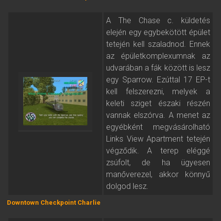
A The Chase c. küldetés
elején egy egybekötött épület
tetején kell szaladnod. Ennek
az épületkomplexumnak az
udvarában a fák között is lesz
egy Sparrow. Ezúttal 17 EP-t
kell felszerezni, melyek a
keleti sziget északi részén
vannak elszórva. A menet az
egyébként megvásárolható
Links View Apartment tetején
végződik. A terep eléggé
zsúfolt, de ha ügyesen
manőverezel, akkor könnyű
dolgod lesz.
Downtown Checkpoint Charlie