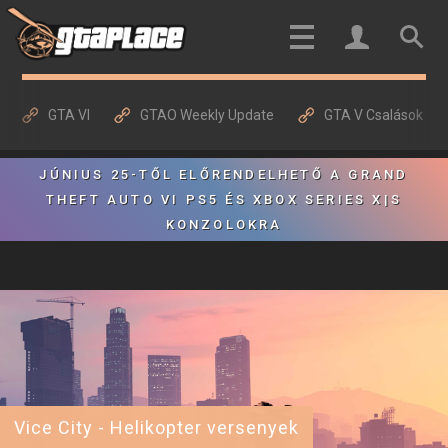
GTA VI
GTAO Weekly Update
GTA V Csalások
JÚNIUS 25-TŐL ELŐRENDELHETŐ A GRAND
THEFT AUTO VI PS5 ÉS XBOX SERIES X|S
KONZOLOKRA
Vice City - Helikopter versenyek