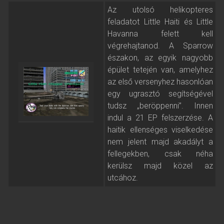
Az utolsó helikopteres
feladatot Little Haiti és Little
Havanna felett kell
végrehajtanod. A Sparrow
északon, az egyik nagyobb
épület tetején van, amelyhez
az első versenyhez hasonlóan
egy ugrasztó segítségével
tudsz „beröppenni”. Innen
indul a 21 EP felszerzése. A
haitik ellenséges viselkedése
nem jelent majd akadályt a
fellegekben, csak néha
kerülsz majd közel az
utcához.