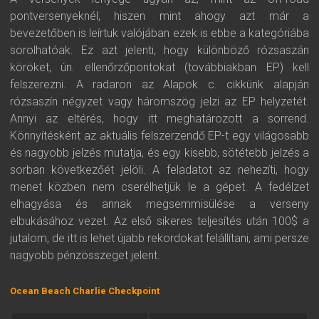
pontversenyeknél, hiszen mint ahogy azt már a
bevezetőben is leírtuk valójában ezek is ebbe a kategóriába
sorolhatóak. Ez azt jelenti, hogy különböző rózsaszán
köröket, ún. ellenőrzőpontokat (továbbiakban EP) kell
felszerezni. A radaron az Alapok c. cikkünk alapján
rózsaszín négyzet vagy háromszög jelzi az EP helyzetét.
Annyi az eltérés, hogy itt meghatározott a sorrend.
Könnyítésként az aktuális felszerzendő EP-t egy világosabb
és nagyobb jelzés mutatja, és egy kisebb, sötétebb jelzés a
sorban következőét jelöli. A feladatot az nehezíti, hogy
menet közben nem cserélhetjük le a gépet. A fedélzet
elhagyása és annak megsemmisülése a verseny
elbukásához vezet. Az első sikeres teljesítés után 100$ a
jutalom, de itt is lehet újabb rekordokat felállítani, ami persze
nagyobb pénzösszeget jelent.
Ocean Beach Charlie Checkpoint