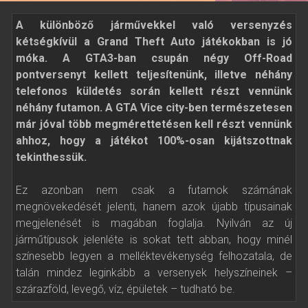
A különböző járművekkel való versenyzés
kétségkívül a Grand Theft Auto játékokban is jó
móka. A GTA3-ban csupán négy Off-Road
pontversenyt kellett teljesítenünk, illetve néhány
telefonos küldetés során kellett részt vennünk
néhány futamon. A GTA Vice city-ben természetesen
már jóval több megmérettetésen kell részt vennünk
ahhoz, hogy a játékot 100%-osan kijátszottnak
tekinthessük.
Ez azonban nem csak a futamok számának
megnövekedését jelenti, hanem azok újabb típusainak
megjelenését is magában foglalja. Nyilván az új
járműtípusok jelenléte is sokat tett abban, hogy minél
színesebb legyen a melléktevékenység felhozatala, de
talán mindez leginkább a versenyek helyszíneinek –
szárazföld, levegő, víz, épületek – tudható be.