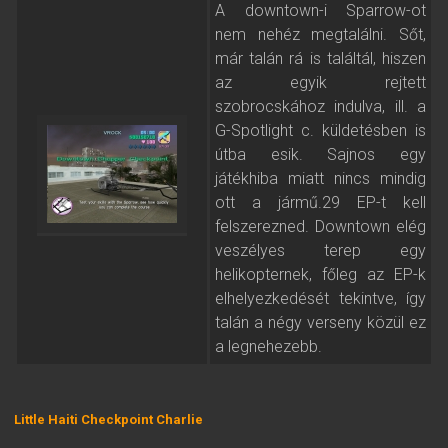
A downtown-i Sparrow-ot
nem nehéz megtalálni. Sőt,
már talán rá is találtál, hiszen
az egyik rejtett
szobrocskához indulva, ill. a
G-Spotlight c. küldetésben is
útba esik. Sajnos egy
játékhiba miatt nincs mindig
ott a jármű.29 EP-t kell
felszerezned. Downtown elég
veszélyes terep egy
helikopternek, főleg az EP-k
elhelyezkedését tekintve, így
talán a négy verseny közül ez
a legnehezebb.
Little Haiti Checkpoint Charlie