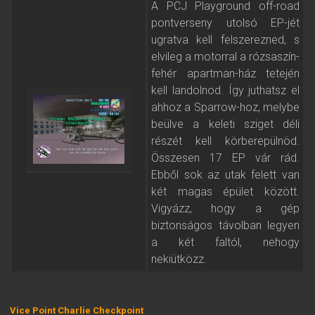
A PCJ Playground off-road
pontverseny utolsó EP-jét
ugratva kell felszerezned, s
elvileg a motorral a rózsaszín-
fehér apartman-ház tetején
kell landolnod. Így juthatsz el
ahhoz a Sparrow-hoz, melybe
beülve a keleti sziget déli
részét kell körberepülnöd.
Összesen 17 EP vár rád.
Ebből sok az utak felett van
két magas épület között.
Vigyázz, hogy a gép
biztonságos távolban legyen
a két faltól, nehogy
nekiütközz.
Vice Point Charlie Checkpoint