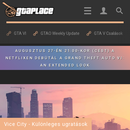
GTA VI
GTAO Weekly Update
GTA V Csalások
AUGUSZTUS 27-ÉN 21:00-KOR (CEST) A
NETFLIXEN DEBÜTÁL A GRAND THEFT AUTO VI:
AN EXTENDED LOOK
Vice City - Különleges ugratások