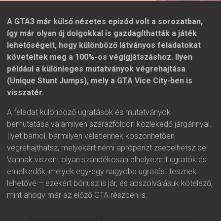
A GTA3 már külső nézetes epizód volt a sorozatban,
így már olyan új dolgokkal is gazdagíthatták a játék
lehetőségeit, hogy különböző látványos feladatokat
követeltek meg a 100%-os végigjátszáshoz. Ilyen
például a különleges mutatványok végrehajtása
(Unique Stunt Jumps), mely a GTA Vice City-ben is
visszatér.
A feladat különböző ugratások és mutatványok
bemutatása valamilyen szárazföldön közlekedő járgánnyal.
Ilyet bárhol, bármilyen véletlennek köszönhetően
végrehajthatsz, melyekért némi aprópénzt zsebelhetsz be.
Vannak viszont olyan szándékosan elhelyezett ugratók és
emelkedők, melyek egy-egy nagyobb ugratást tesznek
lehetővé – ezekért bónusz is jár, és abszolválásuk kötelező,
mint ahogy már az előző GTA részben is.