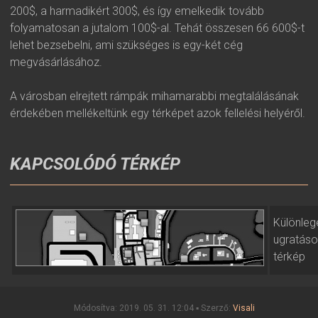
200$, a harmadikért 300$, és így emelkedik tovább
folyamatosan a jutalom 100$-al. Tehát összesen 66 600$-t
lehet bezsebelni, ami szükséges is egy-két cég
megvásárlásához.
A városban elrejtett rámpák mihamarabbi megtalálásának
érdekében mellékeltünk egy térképet azok fellelési helyéről.
KAPCSOLÓDÓ TÉRKÉP
Különleg
ugratás
térkép
Módosítva: 2019. 05. 31. 12:04 ▪ Szerző:
Visali