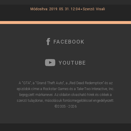
Módosítva: 2019. 05. 31. 12:04 ▪ Szerző:
Visali
FACEBOOK
YOUTUBE
A "GTA", a "Grand Theft Auto", a „Red Dead Redemption” és az
epizódok címei a Rockstar Games és a Take-Two Interactive, Inc.
bejegyzett márkanevei. Az oldalon olvasható hírek és cikkek a
szerző tulajdonai, másolásuk forrásmegjelöléssel engedélyezett.
©2005 - 2026