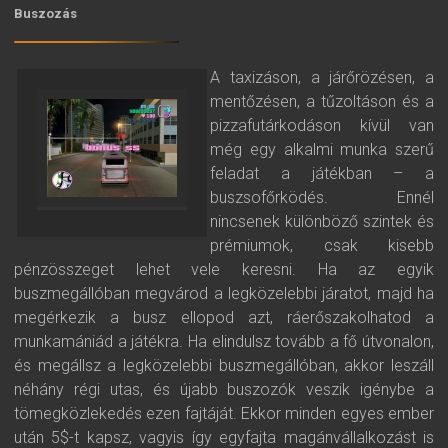
Buszozás
A taxizáson, a járőrözésen, a
mentőzésen, a tűzoltáson és a
pizzafutárkodáson kívül van
még egy alkalmi munka szerű
feladat a játékban – a
buszsofőrködés. Ennél
nincsenek különböző szintek és
prémiumok, csak kisebb
pénzösszeget lehet vele keresni. Ha az egyik
buszmegállóban megvárod a legközelebbi járatot, majd ha
megérkezik a busz ellopod azt, ráerőszakolhatod a
munkamániád a játékra. Ha elindulsz tovább a fő útvonalon,
és megállsz a legközelebbi buszmegállóban, akkor leszáll
néhány régi utas, és újabb buszozók veszik igénybe a
tömegközlekedés ezen fajtáját. Ekkor minden egyes ember
után 5$-t kapsz, vagyis így egyfajta magánvállalkozást is