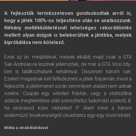
A fejlesztők természetesen gondoskodtak arról is,
hogy a játék 100%-os teljesítése után se unatkozzunk.
Néhány mellékküldetésnél lehetséges rekorddöntés
mellett olyan dolgok is belekerültek a játékba, melyek
kipróbálása nem kötelező.
Ezek az ún. minijátékok, melyek inkább majd csak a GTA
San Andreas-ra lesznek jellemzőek, de már a GTA Vice city-
ben is találkozhatunk néhánnyal. Összesen három van.
Ezeket magadnak kell felfedezned a játék folyamán, mivel a
fejlesztők a játékmenet során semmilyen utalást nem adnak
ezekre. Csupán egy véletlen folytán, vagy a statisztikai
adatok megtekintése után szerezhetsz tudomást ezekről, ill.
ha elolvasod ezen cikkünket :P. Alant mind a három
unaloműző tevékenységről olvashatsz egy-egy rövid leírást.
Móka a strabdlabdával