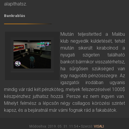
alapíthatsz.
Bankrablás
Miután teljesítetted a Malibu
klub negyedik küldetését, tehát
miután sikerült kirabolnod a
nyugati szigeten található
bankot bármikor visszatérhetsz,
ha sűrgősen szükséged van
egy nagyobb pénzösszegre. Az
igazgatói irodában ugyanis
mindig vár rád két pénzköteg, melyek felszerzésével 1000$
készpénzhez juthatsz hozzá. Persze ez nem ingyen van.
Mihelyt felmész a lépcsőn négy csillagos körözési szintet
kapsz, és a bejáratnál már várni fognak rád a fakabátok.
Módosítva: 2019. 05. 31. 11:54 ▪ Szerző:
VISALI