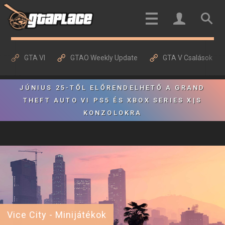
GTA VI
GTAO Weekly Update
GTA V Csalások
JÚNIUS 25-TŐL ELŐRENDELHETŐ A GRAND
THEFT AUTO VI PS5 ÉS XBOX SERIES X|S
KONZOLOKRA
Vice City - Minijátékok