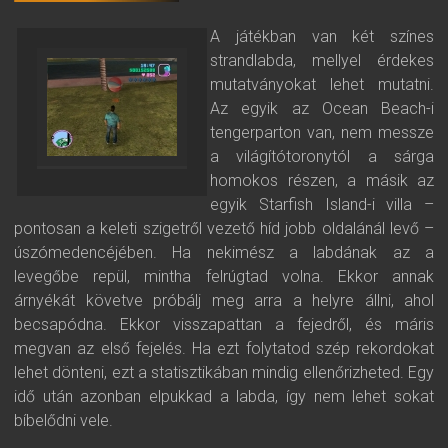
A játékban van két színes
strandlabda, mellyel érdekes
mutatványokat lehet mutatni.
Az egyik az Ocean Beach-i
tengerparton van, nem messze
a világítótoronytól a sárga
homokos részen, a másik az
egyik Starfish Island-i villa –
pontosan a keleti szigetről vezető híd jobb oldalánál levő –
úszómedencéjében. Ha nekimész a labdának az a
levegőbe repül, mintha felrúgtad volna. Ekkor annak
árnyékát követve próbálj meg arra a helyre állni, ahol
becsapódna. Ekkor visszapattan a fejedről, és máris
megvan az első fejelés. Ha ezt folytatod szép rekordokat
lehet dönteni, ezt a statisztikában mindig ellenőrizheted. Egy
idő után azonban elpukkad a labda, így nem lehet sokat
bíbelődni vele.