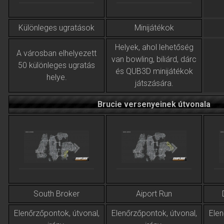
Különleges ugratások
Minijátékok
Helyek, ahol lehetőség
A városban elhelyezett
van bowling, biliárd, dárc
50 különleges ugratás
és QUB3D minijátékok
helye.
játszására.
Brucie versenyeinek útvonala
South Broker
Aiport Run
Elenőrzőpontok, útvonal,
Elenőrzőpontok, útvonal,
Elen