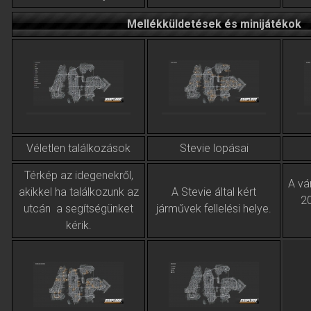
Mellékküldetések és minijátékok
Véletlen találkozások
Stevie lopásai
Térkép az idegenekről,
A vá
akikkel ha találkozunk az
A Stevie által kért
20
utcán a segítségünket
járművek fellelési helye.
kérik.