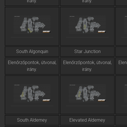
irány.
irány.
South Algonquin
Star Junction
Elenőrzőpontok, útvonal,
Elenőrzőpontok, útvonal,
Elen
irány.
irány.
South Alderney
Elevated Alderney