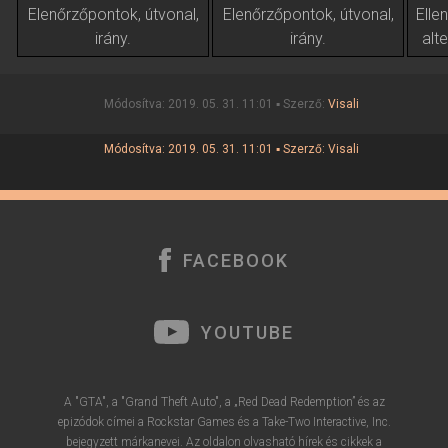
Elenőrzőpontok, útvonal,
Elenőrzőpontok, útvonal,
Elle
irány.
irány.
alte
Módosítva: 2019. 05. 31. 11:01 ▪ Szerző:
Visali
Módosítva: 2019. 05. 31. 11:01 ▪ Szerző:
Visali
FACEBOOK
YOUTUBE
A "GTA", a "Grand Theft Auto", a „Red Dead Redemption” és az
epizódok címei a Rockstar Games és a Take-Two Interactive, Inc.
bejegyzett márkanevei. Az oldalon olvasható hírek és cikkek a