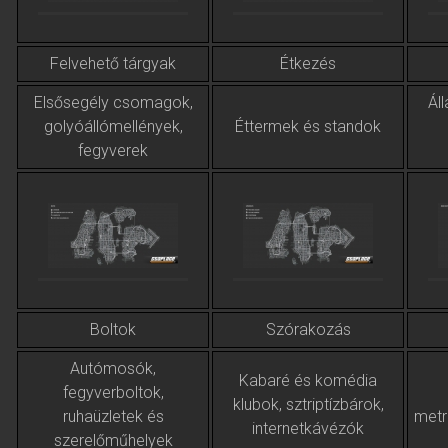
Felvehető tárgyak
Étkezés
Elsősegély csomagok,
Ál
golyóállómellények,
Éttermek és standok
fegyverek
Boltok
Szórakozás
Autómosók,
Kabaré és komédia
fegyverboltok,
klubok, sztriptízbárok,
ruhaüzletek és
metr
internetkávézók
szerelőműhelyek